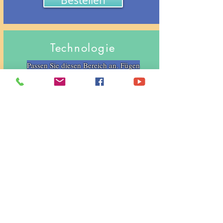
Bestellen
Technologie
Passen Sie diesen Bereich an. Fügen
Sie Bilder, Texte und Links hinzu
oder verbinden Sie Daten aus Ihrer
Kollektion.
Bestellen
Casa Peregrina
c/Cuesta del Cura 5
10170 Montánchez
Call up
+34-604 89 16 60