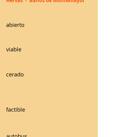
Hervas - Banos de Montemayor
abierto
viable
cerado
factible
autobus