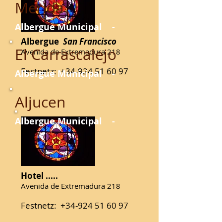
Merida
Albergue Municipal -
Albergue
San Francisco
El Carrascalejo
Avenida de Extremadura 218​​
Festnetz:
+34-924 51 60 97
Albergue Municipal -
Aljucen
Albergue Municipal -
Hotel .....
Avenida de Ex
tremadura 218​​
Festnetz:
+34-924 51 60 97