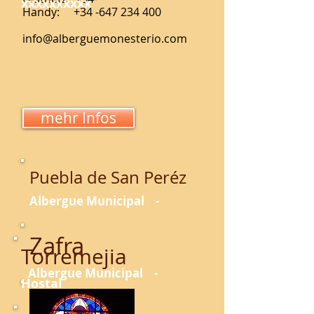
xxxxxxxxxx
Handy:
+34 -647 234 400
info@alberguemonesterio.com
mehr Infos
Puebla de San Peréz
Albergue Municipal -
Zafra
Torremejia
Albergue Municipal -
Hostal