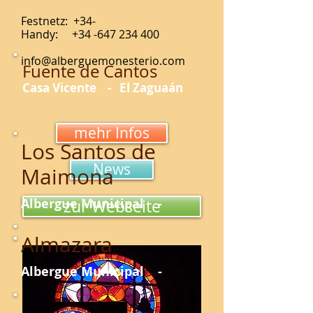
Festnetz: +34-
Handy:
+34 -647 234 400
info@alberguemonesterio.com
Fuente de Cantos
Casa Vicente - El Zaguaán
mehr Infos
Los Santos de
News
Maimona
Albergue Municipal -
zur Webseite
Almazara
Albergue Municipal -