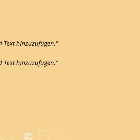
d Text hinzuzufügen."
d Text hinzuzufügen."
© 2017
Dorothea Knophius
mail.com