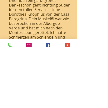
Und noch ein ganz großes
Dankeschön geht Richtung Süden
für den tollen Service. Liebe
Dorothea Knophius von der Casa
Peregrina. Dein Muskelöl war wie
besprochen in der Albergue
Verde und hat mich nach den
Montes Leon gerettet. Ich hatte
Schmerzen am Schienbein und
abends direkt mit dem Öl
behandelt, konnte ich morgens
schmerzfrei starten.
Petra Rehder-Heise
19.05.2022
| Via de la Plata
Hallo liebe PilgerInnen, ich denke,
vielen von euch geht es so wie
mir. Nach längeren Pilgern mit
dem doch etwas schweren
Rucksack leiden Beine und vor
allem die Füße. Blasen, wunde