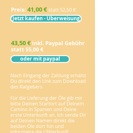
41,00 €
Preis:
statt 52
,50
€
Jetzt kaufen - Überweisung
43,50 €
inkl. Paypal Gebühr
statt 55,00 €
oder mit paypal
Nach Eingang der Zahlung erhälst
Du direkt den Link zum Download
des Ratgebers.
Für die Lieferung der Öle gib mir
bitte Deinen Startort auf Deinem
Camino in Spanien und Deine
erste Unterkunft an. Ich sende Dir
auf Deinen Namen direkt die
beiden Öle dort hin und
informiere die UNterkunft.