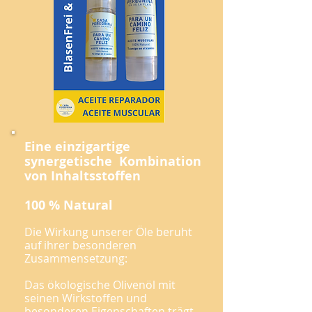
Eine einzigartige
synergetische Kombination
von Inhaltsstoffen
100 % Natural
Die Wirkung unserer Öle beruht
auf ihrer besonderen
Zusammensetzung:
Das ökologische Olivenöl mit
seinen Wirkstoffen und
besonderen Eigenschaften trägt