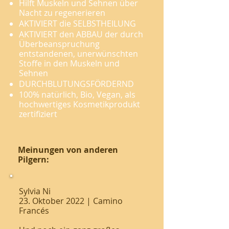
Hilft Muskeln und Sehnen über
Nacht zu regenerieren
AKTIVIERT die SELBSTHEILUNG
AKTIVIERT den ABBAU der durch
Überbeanspruchung
entstandenen, unerwünschten
Stoffe in den Muskeln und
Sehnen
DURCHBLUTUNGSFÖRDERND
100% natürlich, Bio, Vegan, als
hochwertiges Kosmetikprodukt
zertifiziert
Meinungen von anderen
Pilgern:
Sylvia Ni
23. Oktober 2022 | Camino
Francés