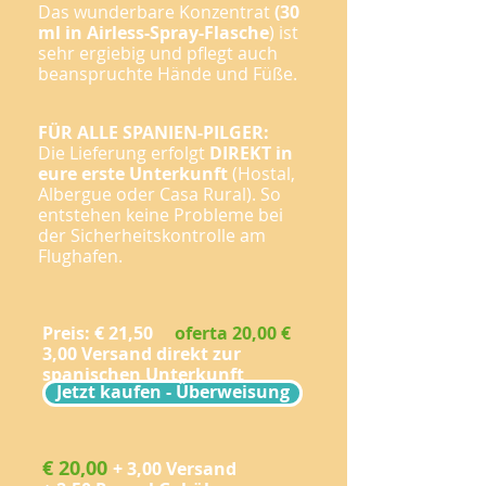
Das wunderbare Konzentrat
(30
ml in Airless-Spray-Flasche
) ist
sehr ergiebig und pflegt auch
beanspruchte Hände und Füße.
FÜR ALLE SPANIEN-PILGER:
Die Lieferung erfolgt
DIREKT in
eure erste Unterkunft
(Hostal,
Albergue oder Casa Rural). So
entstehen keine Probleme bei
der Sicherheitskontrolle am
Flughafen.
Preis: € 21,50
oferta 20,00 €
3,00 Versand direkt zur
spanischen Unterkunft
Jetzt kaufen - Überweisung
​€ 20,00
+ 3,00 Versand