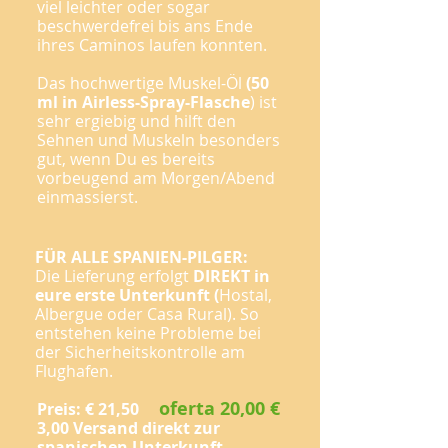
viel leichter oder sogar
beschwerdefrei bis ans Ende
ihres Caminos laufen konnten.
Das hochwertige Muskel-Öl
(50
ml in Airless-Spray-Flasche
) ist
sehr ergiebig und hilft den
Sehnen und Muskeln besonders
gut, wenn Du es bereits
vorbeugend am Morgen/Abend
einmassierst.
FÜR ALLE SPANIEN-PILGER:
Die Lieferung erfolgt
DIREKT in
eure erste Unterkunft (
Hostal,
Albergue oder Casa Rural). So
entstehen keine Probleme bei
der Sicherheitskontrolle am
Flughafen.
oferta 20,00 €
Preis: € 21,50
3,00 Versand direkt zur
spanischen Unterkunft