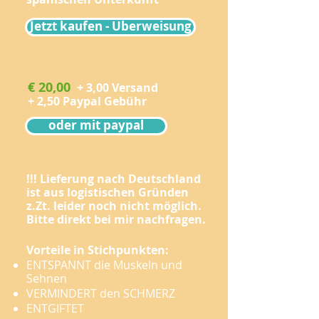
Jetzt kaufen - Überweisung
​€ 20,00
​
+ 3,00 Versand
+ 2,50 Paypal Gebühr
oder mit paypal
!!! Lieferung nach Deutschland
ist aus logistischen Gründen
z.Zt. leider noch nicht möglich.
Bitte direkt bei mir nachfragen.
Vorteile in Stichpunkten:
ENTSPANNT die Muskeln und
Sehnen
VERMINDERT den SCHMERZ
ENTGIFTET