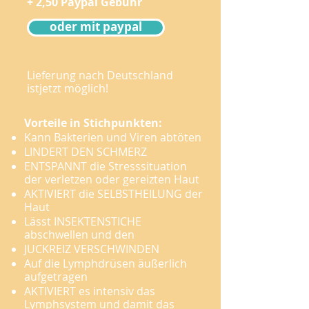
+ 2,50 Paypal Gebühr
oder mit paypal
Lieferung nach Deutschland
istjetzt möglich!
Vorteile in Stichpunkten:
Kann Bakterien und Viren abtöten
LINDERT DEN SCHMERZ
ENTSPANNT die Stresssituation
der verletzen oder gereizten Haut
AKTIVIERT die SELBSTHEILUNG der
Haut
Lässt INSEKTENSTICHE
abschwellen und den
JUCKREIZ VERSCHWINDEN
Auf die Lymphdrüsen äußerlich
aufgetragen
AKTIVIERT es intensiv das
Lymphsystem und damit das